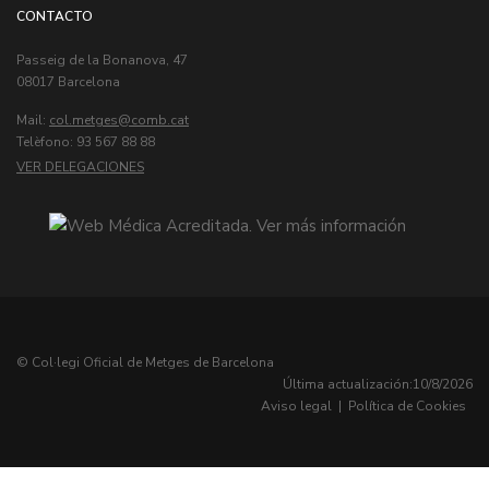
CONTACTO
Passeig de la Bonanova, 47
08017 Barcelona
Mail:
col.metges
Telèfono: 93 567 88 88
VER DELEGACIONES
© Col·legi Oficial de Metges de Barcelona
Última actualización:
10/8/2026
Aviso legal
|
Política de Cookies