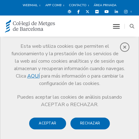
WEBMAIL
APP COMB
CONTACTO
ÁREA PRIVADA
toggle n
Esta web utiliza cookies que permiten el
funcionamiento y la prestación de los servicios de
Quiénes somos
la web así como cookies analíticas y de sesión que
El CoMB
Quiénes somos
Secciones colegiales
almacenan y recuperan información cuando navegas.
Médicos de Atención Intermedia
Clica
AQUÍ
para más información o para cambiar la
configuración de las cookies.
Puedes aceptar las cookies de anàlisis pulsando
ACEPTAR o RECHAZAR.
Secciones colegiales
Médicos de Atención
ACEPTAR
RECHAZAR
Intermedia