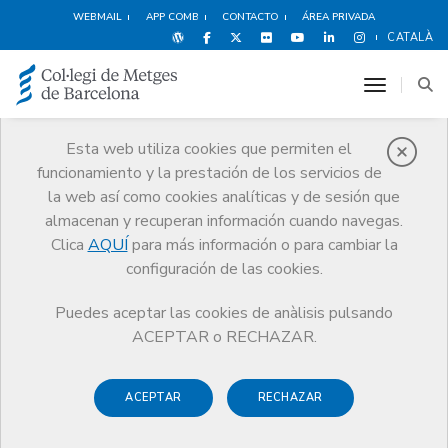
WEBMAIL
APP COMB
CONTACTO
ÁREA PRIVADA
CATALÀ
toggle n
Esta web utiliza cookies que permiten el
funcionamiento y la prestación de los servicios de
Quiénes somos
la web así como cookies analíticas y de sesión que
El CoMB
Quiénes somos
Secciones colegiales
almacenan y recuperan información cuando navegas.
Medicina del Trabajo
Clica
AQUÍ
para más información o para cambiar la
configuración de las cookies.
Puedes aceptar las cookies de anàlisis pulsando
ACEPTAR o RECHAZAR.
Secciones colegiales
Medicina del Trabajo
ACEPTAR
RECHAZAR