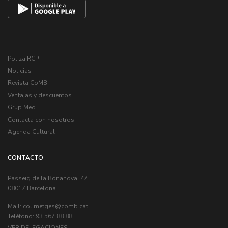
Poliza RCP
Noticias
Revista CoMB
Ventajas y descuentos
Grup Med
Contacta con nosotros
Agenda Cultural
CONTACTO
Passeig de la Bonanova, 47
08017 Barcelona
Mail:
col.metges
Telèfono: 93 567 88 88
VER DELEGACIONES