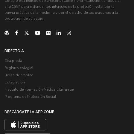
Colegio de Médicos de Barcelona (CoMB), una institución fundada el
año 1894 para defender los intereses de la profesión, velar por la
buena práctica de la medicina y por el derecho de las personas a la
protección de su salud.
DIRECTO A...
Cita previa
Registro colegial
Bolsa de empleo
Colegiación
Instituto de Formación Médica y Liderage
Programa de Protección Social
DESCÁRGATE LA APP COMB