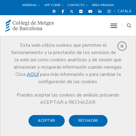
WEBMAIL
APP COMB
CONTACTO
ÁREA PRIVADA
CATALÀ
toggle n
Esta web utiliza cookies que permiten el
funcionamiento y la prestación de los servicios de
Quiénes somos
la web así como cookies analíticas y de sesión que
El CoMB
Quiénes somos
Juntas Comarcales
Anoia
almacenan y recuperan información cuando navegas.
Clica
AQUÍ
para más información o para cambiar la
configuración de las cookies.
Puedes aceptar las cookies de anàlisis pulsando
Juntas Comarcales
ACEPTAR o RECHAZAR.
Anoia
ACEPTAR
RECHAZAR