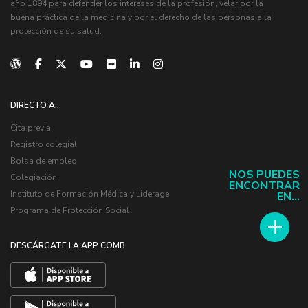
año 1894 para defender los intereses de la profesión, velar por la
buena práctica de la medicina y por el derecho de las personas a la
protección de su salud.
DIRECTO A...
Cita previa
Registro colegial
Bolsa de empleo
NOS PUEDES
Colegiación
ENCONTRAR
Instituto de Formación Médica y Liderage
EN...
Programa de Protección Social
DESCÁRGATE LA APP COMB