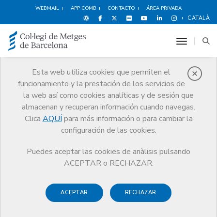
WEBMAIL
APP COMB
CONTACTO
ÁREA PRIVADA
CATALÀ
toggle n
Esta web utiliza cookies que permiten el
funcionamiento y la prestación de los servicios de
Protección social
la web así como cookies analíticas y de sesión que
Servicios
Salud y bienestar del médico
Protección social
almacenan y recuperan información cuando navegas.
Ayudas y prestaciones del programa
Ayuda para la guardería
Clica
AQUÍ
para más información o para cambiar la
configuración de las cookies.
Puedes aceptar las cookies de anàlisis pulsando
ACEPTAR o RECHAZAR.
Ayuda para la guardería
ACEPTAR
RECHAZAR