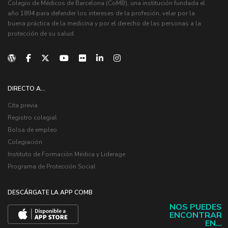
Colegio de Médicos de Barcelona (CoMB), una institución fundada el
año 1894 para defender los intereses de la profesión, velar por la
buena práctica de la medicina y por el derecho de las personas a la
protección de su salud.
DIRECTO A...
Cita previa
Registro colegial
Bolsa de empleo
Colegiación
Instituto de Formación Médica y Liderage
Programa de Protección Social
DESCÁRGATE LA APP COMB
NOS PUEDES
ENCONTRAR
EN...