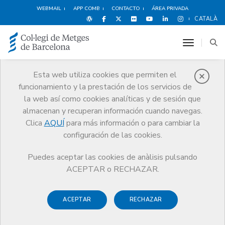
WEBMAIL
APP COMB
CONTACTO
ÁREA PRIVADA
CATALÀ
toggle n
Esta web utiliza cookies que permiten el
funcionamiento y la prestación de los servicios de
Protección social
la web así como cookies analíticas y de sesión que
Servicios
Salud y bienestar del médico
Protección social
almacenan y recuperan información cuando navegas.
Ayudas y prestaciones del programa
Conciliación
Clica
AQUÍ
para más información o para cambiar la
configuración de las cookies.
Puedes aceptar las cookies de anàlisis pulsando
ACEPTAR o RECHAZAR.
Conciliación
ACEPTAR
RECHAZAR
El tiempo disponible, las responsabilidades
familiares y la jornada laboral, así como el