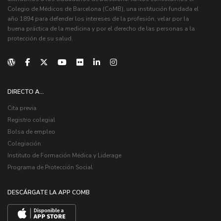
Colegio de Médicos de Barcelona (CoMB), una institución fundada el
año 1894 para defender los intereses de la profesión, velar por la
buena práctica de la medicina y por el derecho de las personas a la
protección de su salud.
DIRECTO A...
Cita previa
Registro colegial
Bolsa de empleo
Colegiación
Instituto de Formación Médica y Liderage
Programa de Protección Social
DESCÁRGATE LA APP COMB