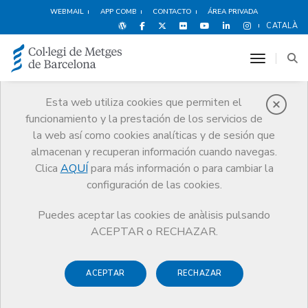
WEBMAIL
APP COMB
CONTACTO
ÁREA PRIVADA
CATALÀ
toggle n
Esta web utiliza cookies que permiten el
funcionamiento y la prestación de los servicios de
Protección social
la web así como cookies analíticas y de sesión que
Servicios
Salud y bienestar del médico
Protección social
almacenan y recuperan información cuando navegas.
Ayudas y prestaciones del programa
Clica
AQUÍ
para más información o para cambiar la
Servicio de teleasistencia y localización
configuración de las cookies.
Puedes aceptar las cookies de anàlisis pulsando
ACEPTAR o RECHAZAR.
Servicio de teleasistencia y
ACEPTAR
RECHAZAR
localización