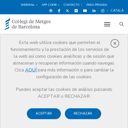
WEBMAIL
APP COMB
CONTACTO
ÁREA PRIVADA
CATALÀ
toggle n
Esta web utiliza cookies que permiten el
funcionamiento y la prestación de los servicios de
Cultura y ocio
la web así como cookies analíticas y de sesión que
Servicios
Otros servicios
Cultura y ocio
Talleres
almacenan y recuperan información cuando navegas.
Clica
AQUÍ
para más información o para cambiar la
configuración de las cookies.
Puedes aceptar las cookies de anàlisis pulsando
Talleres
ACEPTAR o RECHAZAR.
El
Taller de Literatura
del CoMB está dirigido a todas las
ACEPTAR
RECHAZAR
personas interesadas en conocer, ejercitar y perfeccionar la
redacción de textos de creación propia, especialmente de