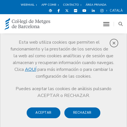
WEBMAIL
APP COMB
CONTACTO
ÁREA PRIVADA
CATALÀ
toggle n
Otros Servicios
Esta web utiliza cookies que permiten el
funcionamiento y la prestación de los servicios de
Las ventajas de ser colegiado
recogidas en una catálogo extenso
la web así como cookies analíticas y de sesión que
de servicios, descuentos y
almacenan y recuperan información cuando navegas.
actividades culturales
Clica
AQUÍ
para más información o para cambiar la
configuración de las cookies.
Puedes aceptar las cookies de anàlisis pulsando
ACEPTAR o RECHAZAR.
ACEPTAR
RECHAZAR