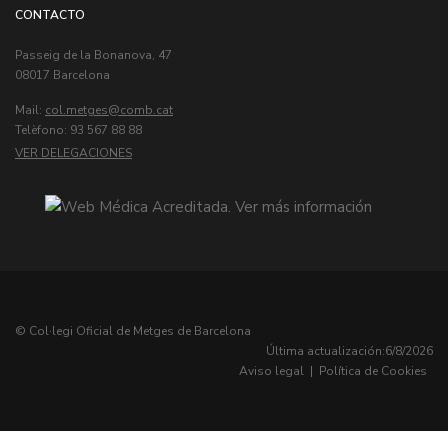
CONTACTO
Passeig de la Bonanova, 47
08017 Barcelona
Mail:
col.metges
Telèfono: 93 567 88 88
VER DELEGACIONES
© Col·legi Oficial de Metges de Barcelona
Última actualización:
6/8/2026
Aviso legal
|
Política de Cookies