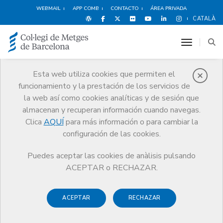
WEBMAIL
APP COMB
CONTACTO
ÁREA PRIVADA
CATALÀ
toggle n
Esta web utiliza cookies que permiten el
funcionamiento y la prestación de los servicios de
Cultura y ocio
la web así como cookies analíticas y de sesión que
Servicios
Otros servicios
Cultura y ocio
Talleres
almacenan y recuperan información cuando navegas.
Clica
AQUÍ
para más información o para cambiar la
configuración de las cookies.
Puedes aceptar las cookies de anàlisis pulsando
Talleres
ACEPTAR o RECHAZAR.
El Área Sociocultural tiene interés en econtrar
ACEPTAR
RECHAZAR
colaboraciones de compañeros y amigos que queráis
participar en nuevas actividades.