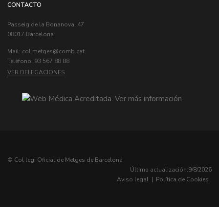
CONTACTO
Passeig de la Bonanova, 47
08017 Barcelona
Mail:
col.metges
Telèfono: 93 567 88 88
VER DELEGACIONES
© Col·legi Oficial de Metges de Barcelona
Última actualización:
9/8/2026
Aviso legal
|
Política de Cookies