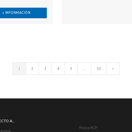
+ INFORMACIÓN
1
2
3
4
5
...
10
>
ECTO A...
Poliza RCP
 previa