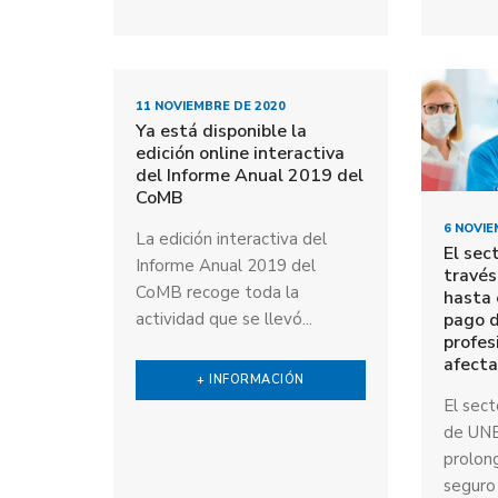
11 NOVIEMBRE DE 2020
Ya está disponible la
edición online interactiva
del Informe Anual 2019 del
CoMB
6 NOVIE
La edición interactiva del
El sec
Informe Anual 2019 del
travé
CoMB recoge toda la
hasta 
pago d
actividad que se llevó...
profes
afect
+ INFORMACIÓN
El sect
de UNE
prolong
seguro 