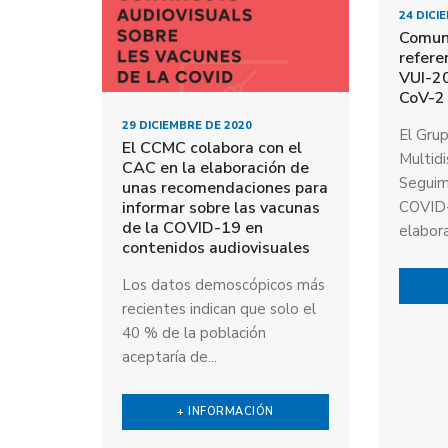
24 DICI
Comun
refere
VUI-2
CoV-2
29 DICIEMBRE DE 2020
El Gru
El CCMC colabora con el
Multidi
CAC en la elaboración de
Seguimi
unas recomendaciones para
informar sobre las vacunas
COVID-
de la COVID-19 en
elabora
contenidos audiovisuales
Los datos demoscópicos más
recientes indican que solo el
40 % de la población
aceptaría de...
+ INFORMACIÓN