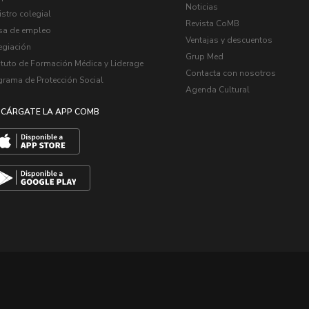
Noticias
stro colegial
Revista CoMB
sa de empleo
Ventajas y descuentos
egiación
Grup Med
ituto de Formación Médica y Liderage
Contacta con nosotros
grama de Protección Social
Agenda Cultural
CÁRGATE LA APP COMB