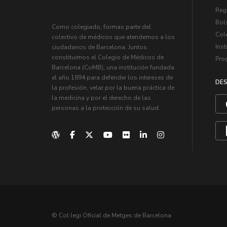
Regi
Bol
Como colegiado, formas parte del
Col
colectivo de médicos que atendemos a los
Inst
ciudadanos de Barcelona. Juntos
constituimos el Colegio de Médicos de
Pro
Barcelona (CoMB), una institución fundada
el año 1894 para defender los intereses de
DES
la profesión, velar por la buena práctica de
la medicina y por el derecho de las
personas a la protección de su salud.
© Col·legi Oficial de Metges de Barcelona