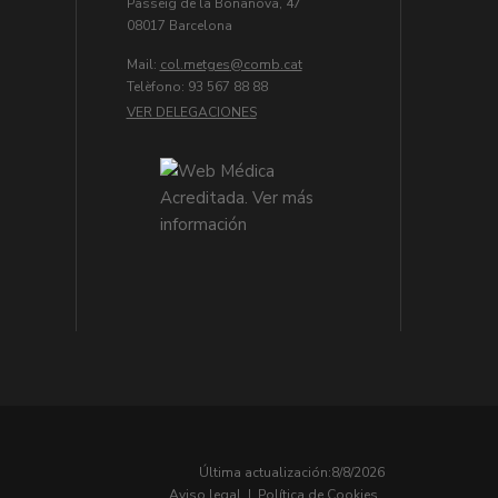
Passeig de la Bonanova, 47
08017 Barcelona
Mail:
col.metges
Telèfono: 93 567 88 88
VER DELEGACIONES
Última actualización:
8/8/2026
Aviso legal
|
Política de Cookies