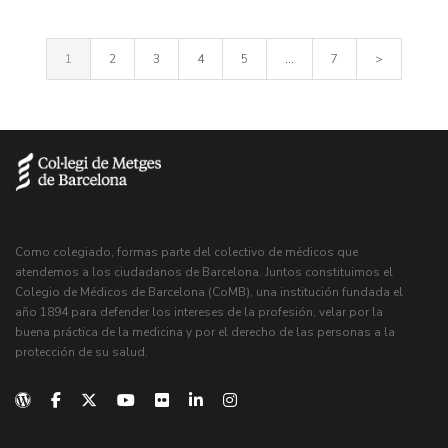
1
2
3
4
5
...
7
>
Como colegiado, formas parte del colectivo de médicos que
atendemos a los ciudadanos de Barcelona. Juntos constituimos el
Colegio de Médicos de Barcelona (CoMB), una institución fundada el
año 1894 para defender los intereses de la profesión, velar por la
buena práctica de la medicina y por el derecho de las personas a la
protección de su salud.