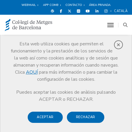
WEBMAIL
APP COMB
CONTACTO
ÁREA PRIVADA
CATALÀ
toggle n
Esta web utiliza cookies que permiten el
funcionamiento y la prestación de los servicios de
Noticias
la web así como cookies analíticas y de sesión que
Comunicación
Noticias
almacenan y recuperan información cuando navegas.
Clica
AQUÍ
para más información o para cambiar la
configuración de las cookies.
Puedes aceptar las cookies de anàlisis pulsando
ACEPTAR o RECHAZAR.
Noticias any
2017
ACEPTAR
RECHAZAR