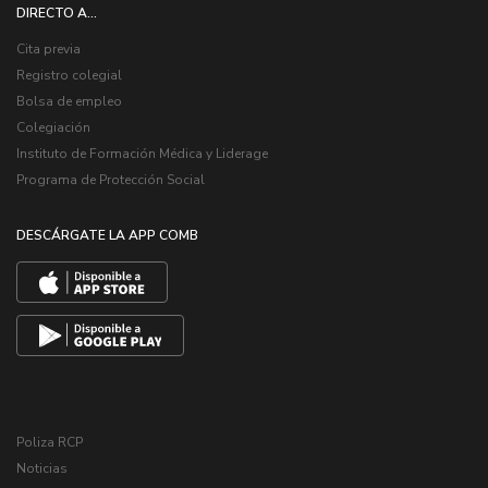
DIRECTO A...
Cita previa
Registro colegial
Bolsa de empleo
Colegiación
Instituto de Formación Médica y Liderage
Programa de Protección Social
DESCÁRGATE LA APP COMB
Poliza RCP
Noticias