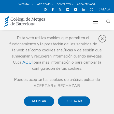
WEBMAIL
APP COMB
CONTACTO
ÁREA PRIVADA
CATALÀ
toggle n
Esta web utiliza cookies que permiten el
funcionamiento y la prestación de los servicios de
Noticias
la web así como cookies analíticas y de sesión que
Comunicación
Noticias
almacenan y recuperan información cuando navegas.
Últimas medidas en materia de recursos humanos en Cataluña para
hacer frente a la COVID-19
Clica
AQUÍ
para más información o para cambiar la
configuración de las cookies.
Puedes aceptar las cookies de anàlisis pulsando
ACEPTAR o RECHAZAR.
ACEPTAR
RECHAZAR
5 NOVIEMBRE DE 2020
Últimas medidas en materia