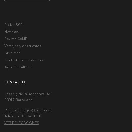
Poliza RCP
Noticias
Revista CoMB
Ventajas y descuentos
Grup Med
Contacta con nosotros
Agenda Cultural
CONTACTO
Passeig de la Bonanova, 47
08017 Barcelona
Mail:
col.metges
Telèfono: 93 567 88 88
VER DELEGACIONES