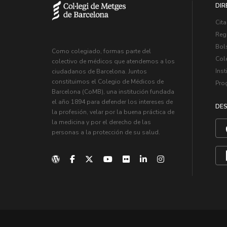
DIR
Cita
Regi
Bol
Como colegiado, formas parte del
Col
colectivo de médicos que atendemos a los
Inst
ciudadanos de Barcelona. Juntos
constituimos el Colegio de Médicos de
Pro
Barcelona (CoMB), una institución fundada
el año 1894 para defender los intereses de
DES
la profesión, velar por la buena práctica de
la medicina y por el derecho de las
personas a la protección de su salud.