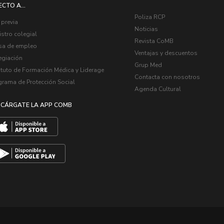
ECTO A...
Poliza RCP
 previa
Noticias
stro colegial
Revista CoMB
sa de empleo
Ventajas y descuentos
egiación
Grup Med
ituto de Formación Médica y Liderage
Contacta con nosotros
grama de Protección Social
Agenda Cultural
CÁRGATE LA APP COMB