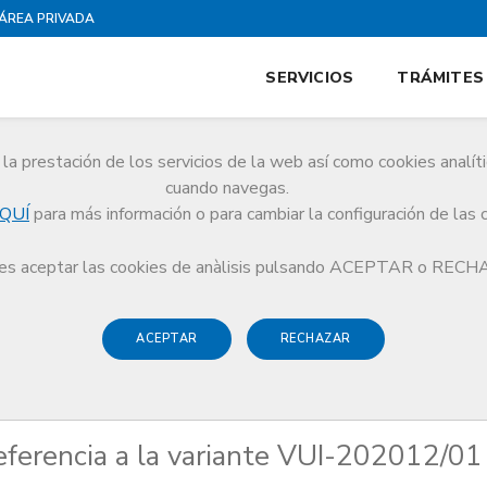
ÁREA PRIVADA
SERVICIOS
TRÁMITES
la prestación de los servicios de la web así como cookies analít
cuando navegas.
QUÍ
para más información o para cambiar la configuración de las 
 en referencia a la variante VUI-202012/01 del SARS-CoV-2
s aceptar las cookies de anàlisis pulsando ACEPTAR o REC
ACEPTAR
RECHAZAR
erencia a la variante VUI-202012/01