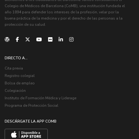
Colegio de Médicos de Barcelona (CoMB), una institución fundada el
año 1894 para defender los intereses de la profesión, velar por la
buena práctica de la medicina y por el derecho de las personas a la
protección de su salud.
DIRECTO A...
Cita previa
Registro colegial
Bolsa de empleo
Colegiación
Instituto de Formación Médica y Liderage
Programa de Protección Social
DESCÁRGATE LA APP COMB