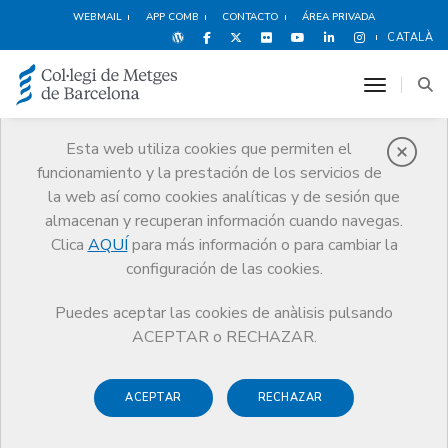
WEBMAIL
APP COMB
CONTACTO
ÁREA PRIVADA
CATALÀ
toggle n
Esta web utiliza cookies que permiten el
funcionamiento y la prestación de los servicios de
Noticias
la web así como cookies analíticas y de sesión que
Comunicación
Noticias
almacenan y recuperan información cuando navegas.
Nueva ampliación del convenio para facilitar el acceso a pruebas
diagnósticas y serológicas de la COVID-19
Clica
AQUÍ
para más información o para cambiar la
configuración de las cookies.
Puedes aceptar las cookies de anàlisis pulsando
ACEPTAR o RECHAZAR.
ACEPTAR
RECHAZAR
16 DICIEMBRE DE 2020
Nueva ampliación del convenio