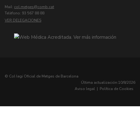
Mail:
col.metges
Telèfono: 93 567 88 88
VER DELEGACIONES
© Col·legi Oficial de Metges de Barcelona
Última actualización:
10/8/2026
Aviso legal
|
Política de Cookies