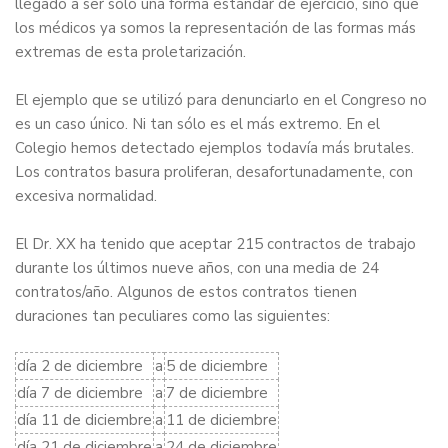
llegado a ser sólo una forma estándar de ejercicio, sino que
los médicos ya somos la representación de las formas más
extremas de esta proletarización.
El ejemplo que se utilizó para denunciarlo en el Congreso no
es un caso único. Ni tan sólo es el más extremo. En el
Colegio hemos detectado ejemplos todavía más brutales.
Los contratos basura proliferan, desafortunadamente, con
excesiva normalidad.
El Dr. XX ha tenido que aceptar 215 contractos de trabajo
durante los últimos nueve años, con una media de 24
contratos/año. Algunos de estos contratos tienen
duraciones tan peculiares como las siguientes:
día 2 de diciembre
a
5 de diciembre
día 7 de diciembre
a
7 de diciembre
día 11 de diciembre
a
11 de diciembre
día 21 de diciembre
a
24 de diciembre