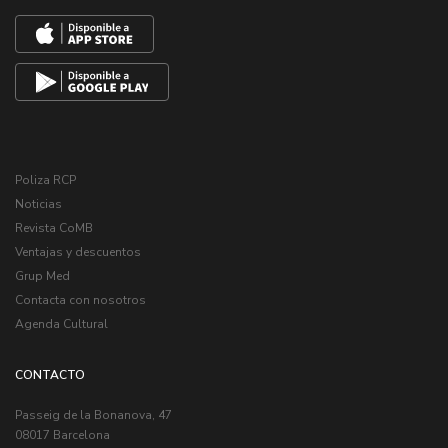
Poliza RCP
Noticias
Revista CoMB
Ventajas y descuentos
Grup Med
Contacta con nosotros
Agenda Cultural
CONTACTO
Passeig de la Bonanova, 47
08017 Barcelona