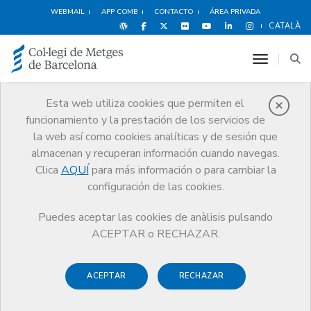
WEBMAIL
APP COMB
CONTACTO
ÁREA PRIVADA
CATALÀ
toggle n
Esta web utiliza cookies que permiten el
funcionamiento y la prestación de los servicios de
Noticias
la web así como cookies analíticas y de sesión que
Comunicación
Noticias
almacenan y recuperan información cuando navegas.
El Estado de la Profesión La precariedad laboral de los médicos
Clica
AQUÍ
para más información o para cambiar la
configuración de las cookies.
Puedes aceptar las cookies de anàlisis pulsando
ACEPTAR o RECHAZAR.
2 JULIO DE 2002
ACEPTAR
RECHAZAR
El Estado de la Profesión La
precariedad laboral de los