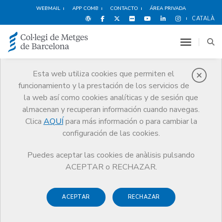
WEBMAIL
APP COMB
CONTACTO
ÁREA PRIVADA
CATALÀ
toggle n
Esta web utiliza cookies que permiten el
funcionamiento y la prestación de los servicios de
Noticias
la web así como cookies analíticas y de sesión que
Comunicación
Noticias
almacenan y recuperan información cuando navegas.
El CoMB celebra la 4a edición de la Jornada CoMBxClima
Clica
AQUÍ
para más información o para cambiar la
configuración de las cookies.
Puedes aceptar las cookies de anàlisis pulsando
ACEPTAR o RECHAZAR.
ACEPTAR
RECHAZAR