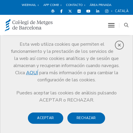
WEBMAIL
APP COMB
CONTACTO
ÁREA PRIVADA
CATALÀ
toggle n
Esta web utiliza cookies que permiten el
funcionamiento y la prestación de los servicios de
Cultura y ocio
la web así como cookies analíticas y de sesión que
Servicios
Otros servicios
Cultura y ocio
almacenan y recuperan información cuando navegas.
Médicos y literatura
La carne y la pared
Clica
AQUÍ
para más información o para cambiar la
configuración de las cookies.
Puedes aceptar las cookies de anàlisis pulsando
ACEPTAR o RECHAZAR.
ACEPTAR
RECHAZAR