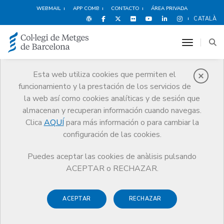
WEBMAIL
APP COMB
CONTACTO
ÁREA PRIVADA
CATALÀ
toggle n
Esta web utiliza cookies que permiten el
funcionamiento y la prestación de los servicios de
Noticias
la web así como cookies analíticas y de sesión que
Comunicación
Noticias
almacenan y recuperan información cuando navegas.
“Más médicas: una oportunidad de cambio”, el artículo de la
vicepresidenta del CoMB en el diario Ara (24/03/19)
Clica
AQUÍ
para más información o para cambiar la
configuración de las cookies.
Puedes aceptar las cookies de anàlisis pulsando
ACEPTAR o RECHAZAR.
ACEPTAR
RECHAZAR
25 MARZO DE 2019
“Más médicas: una