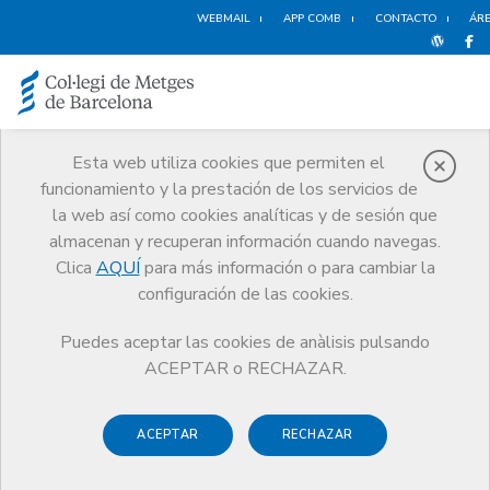
WEBMAIL
APP COMB
CONTACTO
ÁRE
Esta web utiliza cookies que permiten el
funcionamiento y la prestación de los servicios de
Noticias
la web así como cookies analíticas y de sesión que
Comunicación
Noticias
almacenan y recuperan información cuando navegas.
La actividad sanitaria se incluye en las ayudas de apoyo a la solvencia
empresarial en respuesta a la COVID-19
Clica
AQUÍ
para más información o para cambiar la
configuración de las cookies.
Puedes aceptar las cookies de anàlisis pulsando
ACEPTAR o RECHAZAR.
ACEPTAR
RECHAZAR