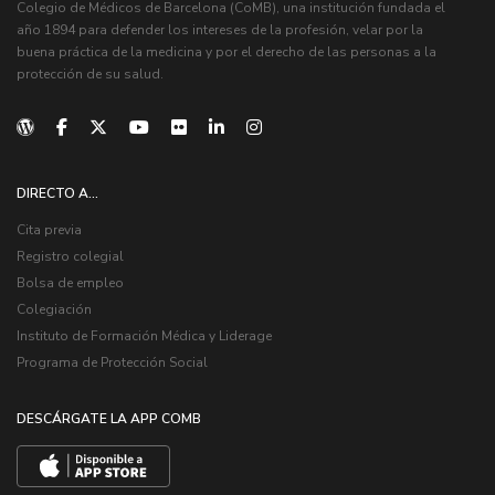
Colegio de Médicos de Barcelona (CoMB), una institución fundada el
año 1894 para defender los intereses de la profesión, velar por la
buena práctica de la medicina y por el derecho de las personas a la
protección de su salud.
DIRECTO A...
Cita previa
Registro colegial
Bolsa de empleo
Colegiación
Instituto de Formación Médica y Liderage
Programa de Protección Social
DESCÁRGATE LA APP COMB