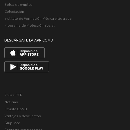
Bolsa de empleo
Colegiación
Instituto de Formación Médica y Liderage
Programa de Protección Social
DESCÁRGATE LA APP COMB
Poliza RCP
Noticias
Revista CoMB
Ventajas y descuentos
Grup Med
Contacta con nosotros