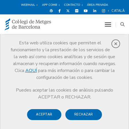
WEBMAIL
APP COMB
CONTACTO
ÁREA PRIVADA
CATALÀ
toggle n
Esta web utiliza cookies que permiten el
funcionamiento y la prestación de los servicios de
Noticias
la web así como cookies analíticas y de sesión que
Comunicación
Noticias
almacenan y recuperan información cuando navegas.
El Colegio de Médicos de Barcelona, ahora también en BlueSky
Clica
AQUÍ
para más información o para cambiar la
configuración de las cookies.
Puedes aceptar las cookies de anàlisis pulsando
ACEPTAR o RECHAZAR.
ACEPTAR
RECHAZAR