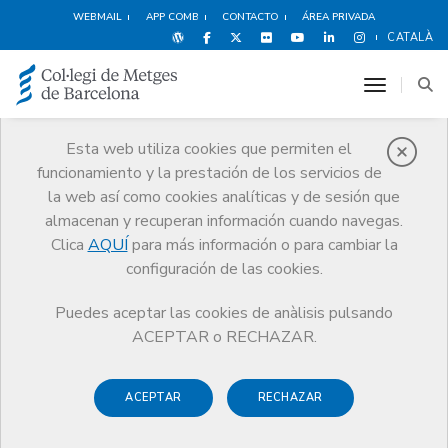
WEBMAIL
APP COMB
CONTACTO
ÁREA PRIVADA
CATALÀ
toggle n
Esta web utiliza cookies que permiten el
funcionamiento y la prestación de los servicios de
Noticias
la web así como cookies analíticas y de sesión que
Comunicación
Noticias
almacenan y recuperan información cuando navegas.
El CCMC crea una comisión consultiva ante la aplicación de la ley de la
eutanasia
Clica
AQUÍ
para más información o para cambiar la
configuración de las cookies.
Puedes aceptar las cookies de anàlisis pulsando
ACEPTAR o RECHAZAR.
ACEPTAR
RECHAZAR