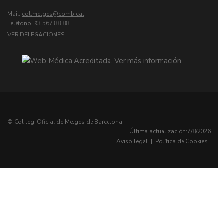
Mail:
col.metges
Telèfono: 93 567 88 88
VER DELEGACIONES
© Col·legi Oficial de Metges de Barcelona
Última actualización:
7/8/2026
Aviso legal
|
Política de Cookies