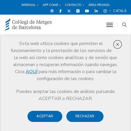
WEBMAIL
APP COMB
CONTACTO
ÁREA PRIVADA
CATALÀ
toggle n
Esta web utiliza cookies que permiten el
funcionamiento y la prestación de los servicios de
Noticias
la web así como cookies analíticas y de sesión que
Comunicación
Noticias
almacenan y recuperan información cuando navegas.
Comunicado del CCMC ante la inminente aprobación de la Ley
Orgánica de Regulación de la Eutanasia
Clica
AQUÍ
para más información o para cambiar la
configuración de las cookies.
Puedes aceptar las cookies de anàlisis pulsando
ACEPTAR o RECHAZAR.
ACEPTAR
RECHAZAR