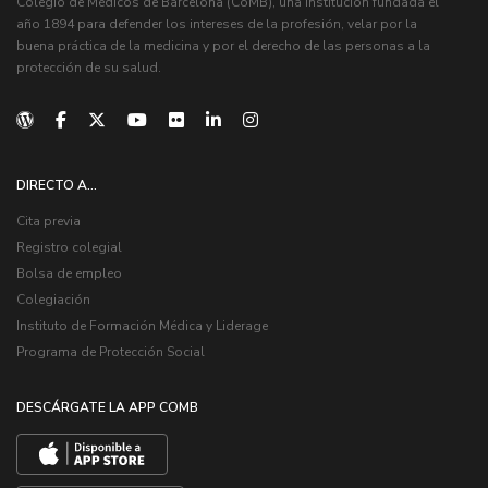
Colegio de Médicos de Barcelona (CoMB), una institución fundada el
año 1894 para defender los intereses de la profesión, velar por la
buena práctica de la medicina y por el derecho de las personas a la
protección de su salud.
DIRECTO A...
Cita previa
Registro colegial
Bolsa de empleo
Colegiación
Instituto de Formación Médica y Liderage
Programa de Protección Social
DESCÁRGATE LA APP COMB