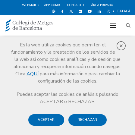
WEBMAIL
APP COMB
CONTACTO
ÁREA PRIVADA
CATALÀ
toggle n
Esta web utiliza cookies que permiten el
funcionamiento y la prestación de los servicios de
Noticias
la web así como cookies analíticas y de sesión que
Comunicación
Noticias
almacenan y recuperan información cuando navegas.
Decálogo de Ciberseguridad para profesionales médicos: 10
recomendaciones para adquirir hábitos digitales seguros
Clica
AQUÍ
para más información o para cambiar la
configuración de las cookies.
Puedes aceptar las cookies de anàlisis pulsando
ACEPTAR o RECHAZAR.
ACEPTAR
RECHAZAR