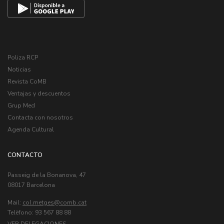
Poliza RCP
Noticias
Revista CoMB
Ventajas y descuentos
Grup Med
Contacta con nosotros
Agenda Cultural
CONTACTO
Passeig de la Bonanova, 47
08017 Barcelona
Mail:
col.metges
Telèfono: 93 567 88 88
VER DELEGACIONES