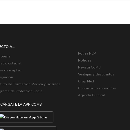
ECTO A...
Poliza RCP
 previa
Noticias
stro colegial
Revista CoMB
sa de empleo
Ventajas y descuentos
egiación
Grup Med
ituto de Formación Médica y Liderage
Contacta con nosotros
grama de Protección Social
Agenda Cultural
CÁRGATE LA APP COMB