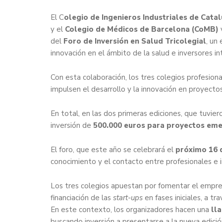
El C
olegio de Ingenieros Industriales de Cata
y el
Colegio de Médicos de Barcelona (CoMB)
v
del
Foro de Inversión en Salud Tricolegial
, un
innovación en el ámbito de la salud e inversores in
Con esta colaboración, los tres colegios profesion
impulsen el desarrollo y la innovación en proyecto
En total, en las dos primeras ediciones, que tuvie
inversión de
500.000 euros para proyectos eme
El foro, que este año se celebrará el
próximo 16 d
conocimiento y el contacto entre profesionales e i
Los tres colegios apuestan por fomentar el empren
financiación de las
start-ups
en fases iniciales, a tr
En este contexto, los organizadores hacen una
ll
buscando inversión a presentarse a la nueva edició