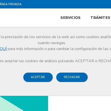
ÁREA PRIVADA
SERVICIOS
TRÁMITES
la prestación de los servicios de la web así como cookies analít
cuando navegas.
QUÍ
para más información o para cambiar la configuración de las 
esentación de proyectos empresariales para el 3er Foro de Inversión en Salud 
s aceptar las cookies de anàlisis pulsando ACEPTAR o REC
ACEPTAR
RECHAZAR