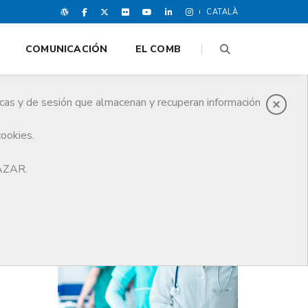
CATALÀ
COMUNICACIÓN
EL COMB
icas y de sesión que almacenan y recuperan información
cookies.
Tricolegial
HAZAR.
ÚLTIMAS NOTICIAS