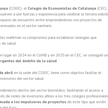
lunya
(COEIC), el
Colegio de Economistas de Catalunya
(CEC),
uelven a unir fuerzas y experiencia para celebrar la tercera edició
 espacio de encuentro entre emprendedores con proyectos de
teresados en el sector sanitario.
ales reafirman su compromiso para establecer sinergias que
s de salud.
ron lugar en 2024 en el CoMB y en 2025 en el CEC, se consiguió u
rgentes del ámbito de la salud
.
e abril
en la sede del COEIC, tiene como objetivo facilitar el
nversores del sector salud.
dimiento dentro del sector biomédico, facilitando el acceso a
avés de redes de inversores afines a los tres colegios profesionales
amada a los impulsores de proyectos
de este tipo que estén
n del Foro.