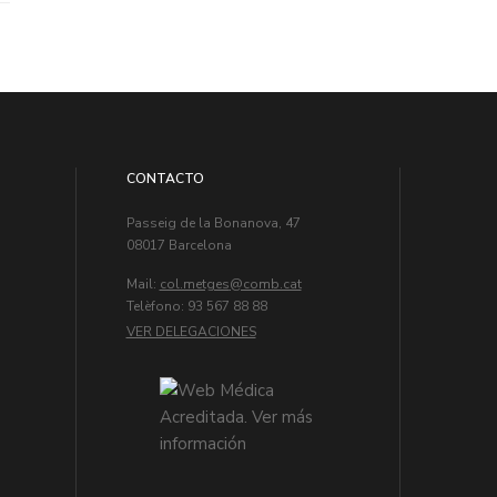
CONTACTO
Passeig de la Bonanova, 47
08017 Barcelona
Mail:
col.metges
Telèfono: 93 567 88 88
VER DELEGACIONES