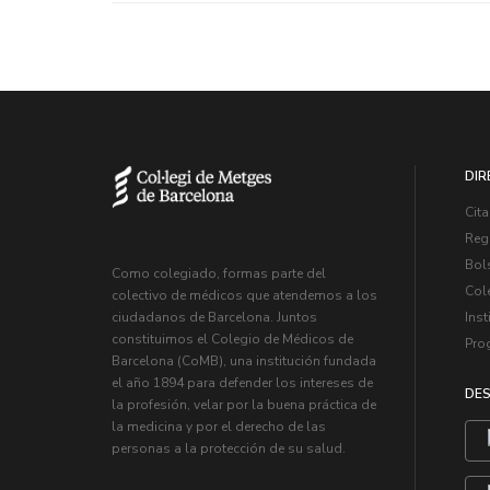
DIR
Cita
Regi
Bol
Como colegiado, formas parte del
Col
colectivo de médicos que atendemos a los
Inst
ciudadanos de Barcelona. Juntos
constituimos el Colegio de Médicos de
Pro
Barcelona (CoMB), una institución fundada
el año 1894 para defender los intereses de
DES
la profesión, velar por la buena práctica de
la medicina y por el derecho de las
personas a la protección de su salud.