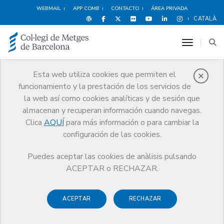
WEBMAIL
APP COMB
CONTACTO
ÁREA PRIVADA
CATALÀ
toggle n
Esta web utiliza cookies que permiten el
funcionamiento y la prestación de los servicios de
Premios
la web así como cookies analíticas y de sesión que
El CoMB
Premios
Premios Edició 2013
almacenan y recuperan información cuando navegas.
Clica
AQUÍ
para más información o para cambiar la
configuración de las cookies.
Puedes aceptar las cookies de anàlisis pulsando
Premios Edició 2013
ACEPTAR o RECHAZAR.
ACEPTAR
RECHAZAR
Acto de entrega