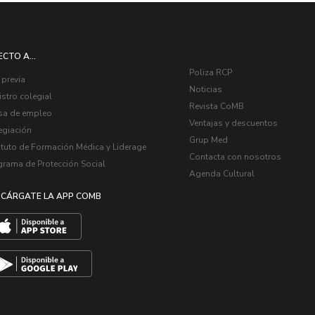
ECTO A...
Poliza RCP
 previa
Noticias
stro colegial
Revista CoMB
sa de empleo
Ventajas y descuentos
egiación
Grup Med
ituto de Formación Médica y Liderage
Contacta con nosotros
grama de Protección Social
Agenda Cultural
CÁRGATE LA APP COMB