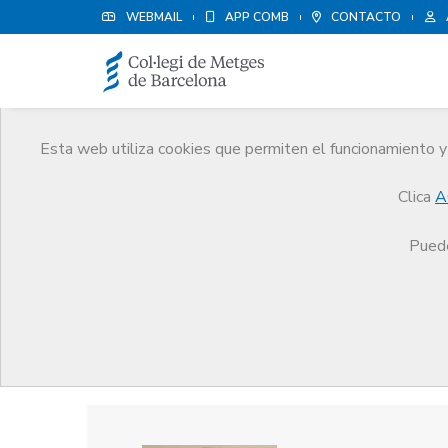
WEBMAIL
APP COMB
CONTACTO
Esta web utiliza cookies que permiten el funcionamiento y 
Premios
Clica
A
El CoMB
Premios
Guardonat Edició 2013
Puede
Guardonat Edició 2013