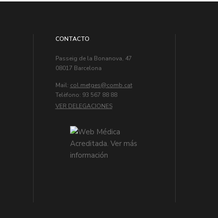
CONTACTO
Passeig de la Bonanova, 47
08017 Barcelona
Mail:
col.metges
Telèfono: 93 567 88 88
VER DELEGACIONES