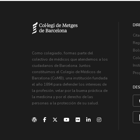
DIR
Cita
Regi
Bol
Como colegiado, formas parte del
Col
colectivo de médicos que atendemos a los
Inst
ciudadanos de Barcelona. Juntos
constituimos el Colegio de Médicos de
Pro
Barcelona (CoMB), una institución fundada
el año 1894 para defender los intereses de
DES
la profesión, velar por la buena práctica de
la medicina y por el derecho de las
personas a la protección de su salud.