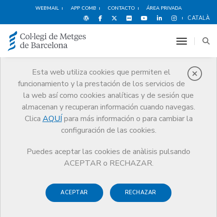
WEBMAIL
APP COMB
CONTACTO
ÁREA PRIVADA
CATALÀ
toggle n
Esta web utiliza cookies que permiten el
funcionamiento y la prestación de los servicios de
Premios
la web así como cookies analíticas y de sesión que
El CoMB
Premios
Guardonat Edició 2013
almacenan y recuperan información cuando navegas.
Clica
AQUÍ
para más información o para cambiar la
configuración de las cookies.
Puedes aceptar las cookies de anàlisis pulsando
Guardonat Edició 2013
ACEPTAR o RECHAZAR.
ACEPTAR
RECHAZAR