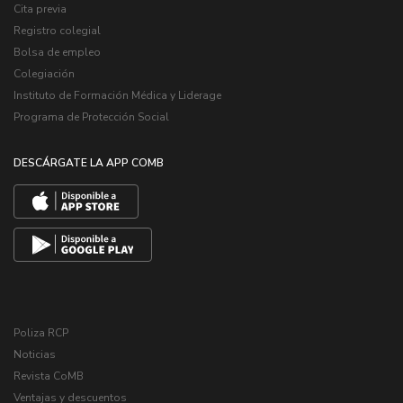
Cita previa
Registro colegial
Bolsa de empleo
Colegiación
Instituto de Formación Médica y Liderage
Programa de Protección Social
DESCÁRGATE LA APP COMB
Poliza RCP
Noticias
Revista CoMB
Ventajas y descuentos