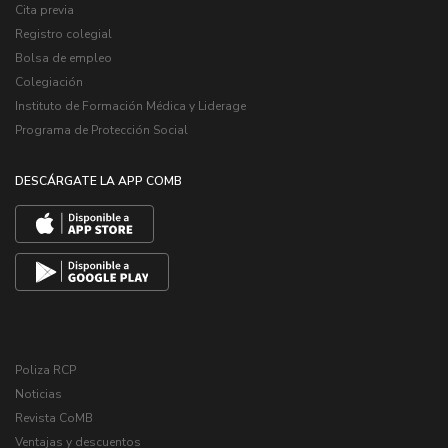
Cita previa
Registro colegial
Bolsa de empleo
Colegiación
Instituto de Formación Médica y Liderage
Programa de Protección Social
DESCÁRGATE LA APP COMB
Poliza RCP
Noticias
Revista CoMB
Ventajas y descuentos