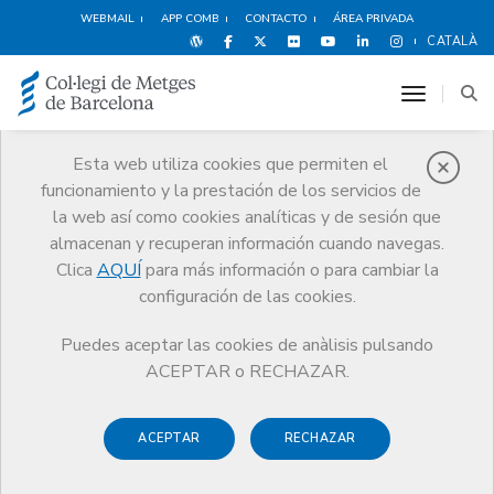
WEBMAIL
APP COMB
CONTACTO
ÁREA PRIVADA
CATALÀ
toggle n
Esta web utiliza cookies que permiten el
funcionamiento y la prestación de los servicios de
Premios
la web así como cookies analíticas y de sesión que
El CoMB
Premios
Guardonat Edició 2013
almacenan y recuperan información cuando navegas.
Clica
AQUÍ
para más información o para cambiar la
configuración de las cookies.
Puedes aceptar las cookies de anàlisis pulsando
Guardonat Edició 2013
ACEPTAR o RECHAZAR.
ACEPTAR
RECHAZAR