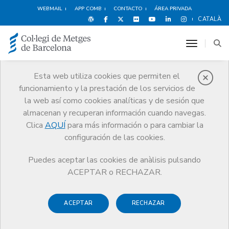
WEBMAIL
APP COMB
CONTACTO
ÁREA PRIVADA
CATALÀ
toggle n
Esta web utiliza cookies que permiten el
funcionamiento y la prestación de los servicios de
Ventajas y
la web así como cookies analíticas y de sesión que
descuentos
almacenan y recuperan información cuando navegas.
Clica
AQUÍ
para más información o para cambiar la
Servicios
Otros servicios
Ventajas y descuentos
configuración de las cookies.
Deportes y Bienestar
Indoorwall, centros de escalada
Puedes aceptar las cookies de anàlisis pulsando
ACEPTAR o RECHAZAR.
ACEPTAR
RECHAZAR
Espectáculos
Deportes y
Hoteles