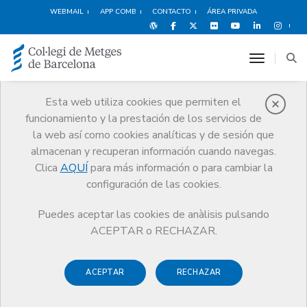
WEBMAIL
APP COMB
CONTACTO
ÁREA PRIVADA
toggle n
Esta web utiliza cookies que permiten el
funcionamiento y la prestación de los servicios de
Premios
la web así como cookies analíticas y de sesión que
El CoMB
Premios
Premio Higea
almacenan y recuperan información cuando navegas.
Clica
AQUÍ
para más información o para cambiar la
configuración de las cookies.
Puedes aceptar las cookies de anàlisis pulsando
Premio Higea
ACEPTAR o RECHAZAR.
El
Premio Higea
, que otorga el Colegio de Médicos de
ACEPTAR
RECHAZAR
Barcelona (CoMB), nace con la voluntad de reconocer a
personas que, no siendo médicos, destacan por una