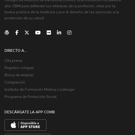
Colegio de Médicos de Barcelona (CoMB), una institución fundada el
año 1894 para defender los intereses de la profesión, velar por la
buena práctica de la medicina y por el derecho de las personas a la
protección de su salud.
DIRECTO A...
Cita previa
Registro colegial
Bolsa de empleo
Colegiación
Instituto de Formación Médica y Liderage
Programa de Protección Social
DESCÁRGATE LA APP COMB