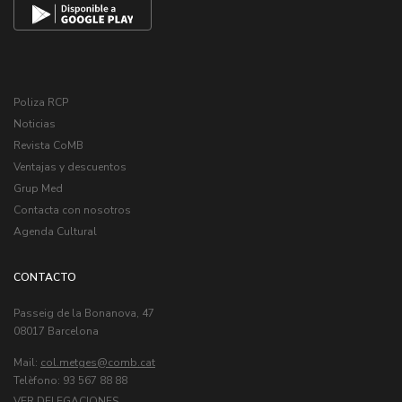
Poliza RCP
Noticias
Revista CoMB
Ventajas y descuentos
Grup Med
Contacta con nosotros
Agenda Cultural
CONTACTO
Passeig de la Bonanova, 47
08017 Barcelona
Mail:
col.metges
Telèfono: 93 567 88 88
VER DELEGACIONES