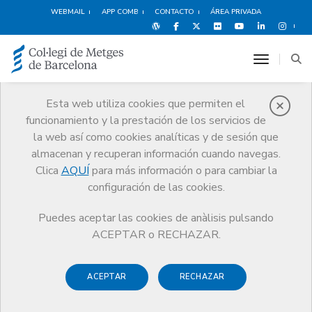
WEBMAIL
APP COMB
CONTACTO
ÁREA PRIVADA
toggle n
Esta web utiliza cookies que permiten el
funcionamiento y la prestación de los servicios de
Médicos
la web así como cookies analíticas y de sesión que
Trámites
Médicos
Alta de colegiación
almacenan y recuperan información cuando navegas.
Clica
AQUÍ
para más información o para cambiar la
configuración de las cookies.
Puedes aceptar las cookies de anàlisis pulsando
Alta de colegiación
ACEPTAR o RECHAZAR.
La colegiación es un
trámite obligatorio
y necesario para
ACEPTAR
RECHAZAR
ejercer la profesión.