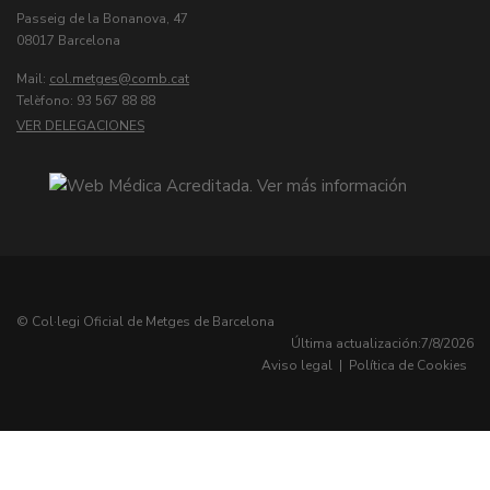
Passeig de la Bonanova, 47
08017 Barcelona
Mail:
col.metges
Telèfono: 93 567 88 88
VER DELEGACIONES
© Col·legi Oficial de Metges de Barcelona
Última actualización:
7/8/2026
Aviso legal
|
Política de Cookies