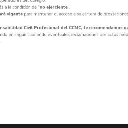
operadores
del Colegio.
s a la condición de “
no ejerciente
”.
ará vigente
para mantener el acceso a su cartera de prestacione
nsabilidad Civil Profesional del CCMC, te recomendamos q
do en seguir cubriendo eventuales reclamaciones por actos méd
.