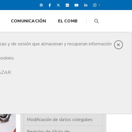
COMUNICACIÓN
EL COMB
icas y de sesión que almacenan y recuperan información
cookies.
HAZAR.
Alta colegiación
Baja de colegiación
Carnet colegial / certificado
digital
Modificación de datos colegiales
Registro de título de