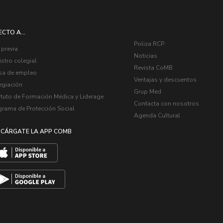
ECTO A...
Poliza RCP
 previa
Noticias
stro colegial
Revista CoMB
sa de empleo
Ventajas y descuentos
egiación
Grup Med
ituto de Formación Médica y Liderage
Contacta con nosotros
grama de Protección Social
Agenda Cultural
CÁRGATE LA APP COMB