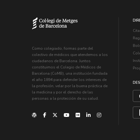
DIR
Cita
Regi
Bol
Como colegiado, formas parte del
Col
colectivo de médicos que atendemos a los
Inst
ciudadanos de Barcelona. Juntos
constituimos el Colegio de Médicos de
Pro
Barcelona (CoMB), una institución fundada
el año 1894 para defender los intereses de
DES
la profesión, velar por la buena práctica de
la medicina y por el derecho de las
personas a la protección de su salud.