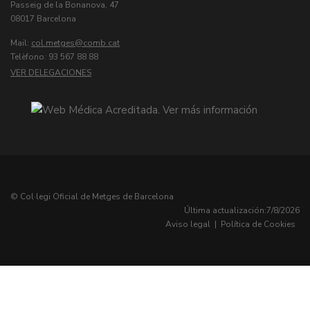
Passeig de la Bonanova, 47
08017 Barcelona
Mail:
col.metges
Telèfono: 93 567 88 88
VER DELEGACIONES
© Col·legi Oficial de Metges de Barcelona
Última actualización:
7/8/2026
Aviso legal
|
Política de Cookies