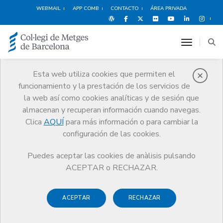
WEBMAIL
APP COMB
CONTACTO
ÁREA PRIVADA
toggle n
Esta web utiliza cookies que permiten el
funcionamiento y la prestación de los servicios de
Orientación
la web así como cookies analíticas y de sesión que
Profesional
almacenan y recuperan información cuando navegas.
Clica
AQUÍ
para más información o para cambiar la
Servicios
Orientación Profesional
Vida profesional
configuración de las cookies.
Puedes aceptar las cookies de anàlisis pulsando
ACEPTAR o RECHAZAR.
ACEPTAR
RECHAZAR