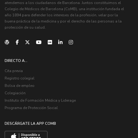
atendemos a los ciudadanos de Barcelona. Juntos constituimos el
Colegio de Médicos de Barcelona (CoMB), una institución fundada el
año 1894 para defender los intereses de la profesión, velar por la
buena práctica de la medicina y por el derecho de las personas a la
protección de su salud.
DIRECTO A...
Cita previa
Registro colegial
Bolsa de empleo
Colegiación
Instituto de Formación Médica y Liderage
Programa de Protección Social
DESCÁRGATE LA APP COMB