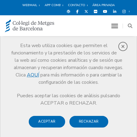
WEBMAIL
APP COMB
CONTACTO
ÁREA PRIVADA
toggle n
Esta web utiliza cookies que permiten el
funcionamiento y la prestación de los servicios de
Sociedades
la web así como cookies analíticas y de sesión que
Profesionales
almacenan y recuperan información cuando navegas.
Clica
AQUÍ
para más información o para cambiar la
Trámites
Sociedades Profesionales
configuración de las cookies.
Alta en el Registro de Sociedades Profesionales
Puedes aceptar las cookies de anàlisis pulsando
ACEPTAR o RECHAZAR.
Alta en el Registro de
ACEPTAR
RECHAZAR
Sociedades Profesionales