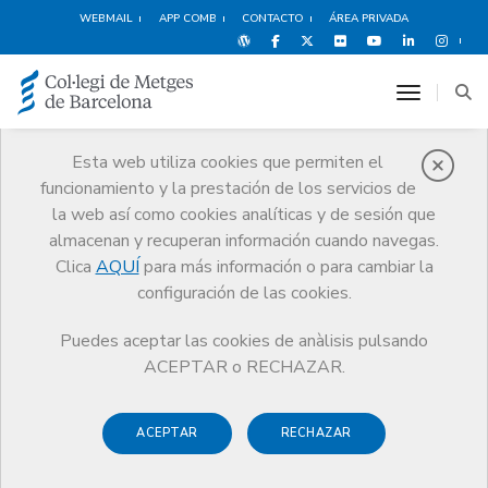
WEBMAIL
APP COMB
CONTACTO
ÁREA PRIVADA
toggle n
Esta web utiliza cookies que permiten el
funcionamiento y la prestación de los servicios de
Salud del médico
la web así como cookies analíticas y de sesión que
Servicios
Salud y bienestar del médico
La salud del médico
almacenan y recuperan información cuando navegas.
Clica
AQUÍ
para más información o para cambiar la
configuración de las cookies.
Puedes aceptar las cookies de anàlisis pulsando
La salud del médico
ACEPTAR o RECHAZAR.
La mejor atención, servicios y
ACEPTAR
RECHAZAR
recursos para un ejercicio