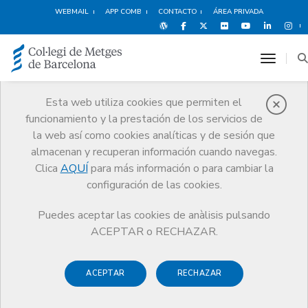
WEBMAIL
APP COMB
CONTACTO
ÁREA PRIVADA
toggle
Esta web utiliza cookies que permiten el
funcionamiento y la prestación de los servicios de
Catalán: mejora la
la web así como cookies analíticas y de sesión que
comunicación con el
almacenan y recuperan información cuando navegas.
paciente
Clica
AQUÍ
para más información o para cambiar la
Serveis
Exercici
configuración de las cookies.
Catalán: mejora la comunicación con el paciente
Puedes aceptar las cookies de anàlisis pulsando
ACEPTAR o RECHAZAR.
ACEPTAR
RECHAZAR
Aprende catalán para