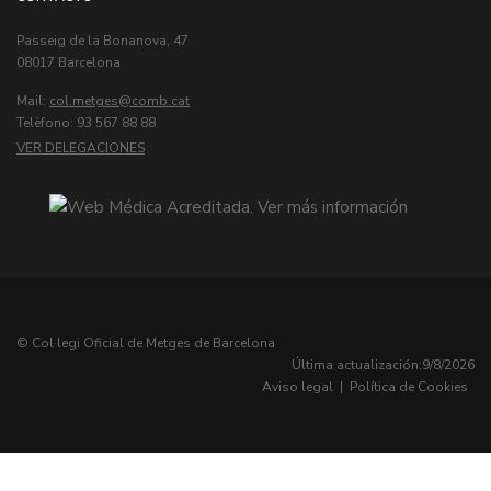
Passeig de la Bonanova, 47
08017 Barcelona
Mail:
col.metges
Telèfono: 93 567 88 88
VER DELEGACIONES
© Col·legi Oficial de Metges de Barcelona
Última actualización:
9/8/2026
Aviso legal
|
Política de Cookies