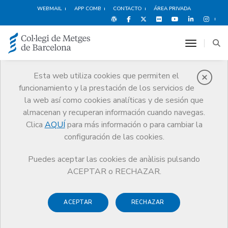
WEBMAIL
APP COMB
CONTACTO
ÁREA PRIVADA
toggle n
Esta web utiliza cookies que permiten el
funcionamiento y la prestación de los servicios de
Apuntes del Código de Deontología
la web así como cookies analíticas y de sesión que
CoMB
Apuntes del Código de Deontología
almacenan y recuperan información cuando navegas.
Clica
AQUÍ
para más información o para cambiar la
configuración de las cookies.
Puedes aceptar las cookies de anàlisis pulsando
Los
Apuntes del Código de Deontología
están
ACEPTAR o RECHAZAR.
elaborados por los miembros de la Comisión de Deontología
del CoMB y cada uno de ellos hace referencia a un tema
ACEPTAR
RECHAZAR
concreto de la práctica profesional que se vincula con las
normas del Código relacionadas. El resultado son unas fichas