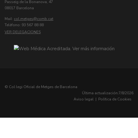
Passeig de la Bonanova, 47
08017 Barcelona
Mail:
col.metges
Telèfono: 93 567 88 88
VER DELEGACIONES
© Col·legi Oficial de Metges de Barcelona
Última actualización:
7/8/2026
Aviso legal
|
Política de Cookies