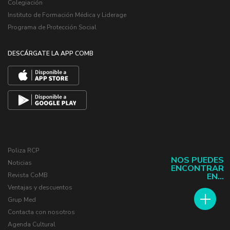
Colegiación
Instituto de Formación Médica y Liderage
Programa de Protección Social
DESCÁRGATE LA APP COMB
Poliza RCP
NOS PUEDES
Noticias
ENCONTRAR
EN...
Revista CoMB
Ventajas y descuentos
Grup Med
Contacta con nosotros
Agenda Cultural