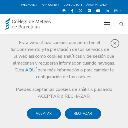
WEBMAIL
APP COMB
CONTACTO
ÁREA PRIVADA
toggle n
Esta web utiliza cookies que permiten el
funcionamiento y la prestación de los servicios de
Protección social
la web así como cookies analíticas y de sesión que
Servicios
Salud y bienestar del médico
Protección social
almacenan y recuperan información cuando navegas.
Acogida y asesoramiento
Clica
AQUÍ
para más información o para cambiar la
configuración de las cookies.
Puedes aceptar las cookies de anàlisis pulsando
ACEPTAR o RECHAZAR.
Acogida y asesoramiento
ACEPTAR
RECHAZAR
El Programa de Protección Social quiere promover
el
bienestar y la calidad de vida de los médicosy sus