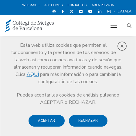
WEBMAIL
APP COMB
CONTACTO
ÁREA PRIVADA
CATALÀ
toggle n
Esta web utiliza cookies que permiten el
funcionamiento y la prestación de los servicios de
Protección social
la web así como cookies analíticas y de sesión que
Servicios
Salud y bienestar del médico
Protección social
almacenan y recuperan información cuando navegas.
Ayudas y prestaciones del programa
Asistencia
Clica
AQUÍ
para más información o para cambiar la
configuración de las cookies.
Puedes aceptar las cookies de anàlisis pulsando
ACEPTAR o RECHAZAR.
Asistencia
ACEPTAR
RECHAZAR
Se conceden dos tipos de ayudas: las
prestaciones educacionales y las