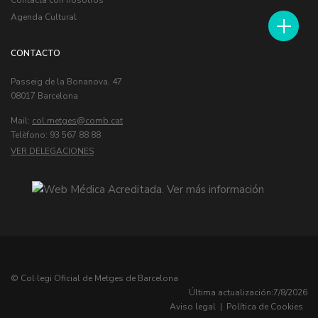
Contacta con nosotros
Agenda Cultural
CONTACTO
Passeig de la Bonanova, 47
08017 Barcelona
Mail:
col.metges
Telèfono: 93 567 88 88
VER DELEGACIONES
© Col·legi Oficial de Metges de Barcelona
Última actualización:
7/8/2026
Aviso legal
|
Política de Cookies