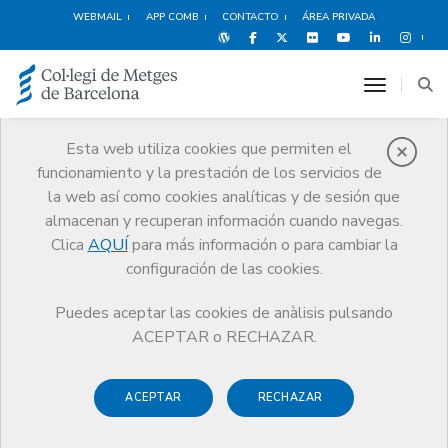
WEBMAIL
APP COMB
CONTACTO
ÁREA PRIVADA
toggle n
Esta web utiliza cookies que permiten el
funcionamiento y la prestación de los servicios de
Servicios
la web así como cookies analíticas y de sesión que
Juridicos
almacenan y recuperan información cuando navegas.
Clica
AQUÍ
para más información o para cambiar la
Servicios
Ejercicio
Servicios Juridicos
configuración de las cookies.
Puedes aceptar las cookies de anàlisis pulsando
ACEPTAR o RECHAZAR.
Los Servicios Juridicos del Colegio te ofrece orientación y
asesoramiento en temas relacionados con el ejercicio de la
ACEPTAR
RECHAZAR
profesión, su acceso y con las condiciones legales para
ejercerla. El servicio también incluye el asesoramiento