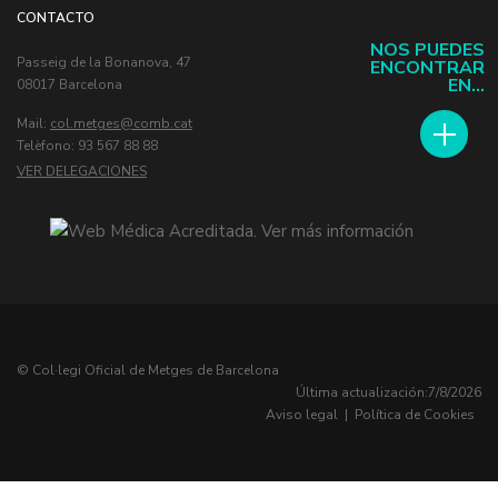
CONTACTO
NOS PUEDES
Passeig de la Bonanova, 47
ENCONTRAR
EN...
08017 Barcelona
Mail:
col.metges
Telèfono: 93 567 88 88
VER DELEGACIONES
© Col·legi Oficial de Metges de Barcelona
Última actualización:
7/8/2026
Aviso legal
|
Política de Cookies