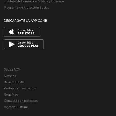
Instituto de Formación Médica y Liderage
Programa de Protección Social
DESCÁRGATE LA APP COMB
Poliza RCP
Noticias
Revista CoMB
Ventajas y descuentos
Grup Med
Contacta con nosotros
Agenda Cultural