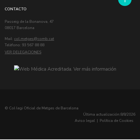
CONTACTO
Passeig de la Bonanova, 47
08017 Barcelona
Mail:
col.metges
Telèfono: 93 567 88 88
VER DELEGACIONES
© Col·legi Oficial de Metges de Barcelona
Última actualización:
8/8/2026
Aviso legal
|
Política de Cookies