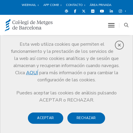
WEBMAIL
APP COMB
CONTACTO
ÁREA PRIVADA
toggle n
Esta web utiliza cookies que permiten el
funcionamiento y la prestación de los servicios de
Prejubilación /
la web así como cookies analíticas y de sesión que
Médico senior
almacenan y recuperan información cuando navegas.
Clica
AQUÍ
para más información o para cambiar la
Servicios
Orientación Profesional
configuración de las cookies.
Prejubilación / Médico senior
Presentación
Puedes aceptar las cookies de anàlisis pulsando
ACEPTAR o RECHAZAR.
La jubilación supone una nueva etapa en la vida y un cambio
ACEPTAR
RECHAZAR
de rol vital en el médico. Desde el Colegio creemos que es
aconsejable iniciar la preparación a la jubilación con tiempo