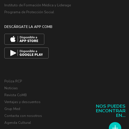
Instituto de Formación Médica y Liderage
Programa de Protección Social
DESCÁRGATE LA APP COMB
Poliza RCP
Noticias
Revista CoMB
Ventajas y descuentos
NOS PUEDES
Grup Med
ENCONTRAR
EN...
Contacta con nosotros
Agenda Cultural