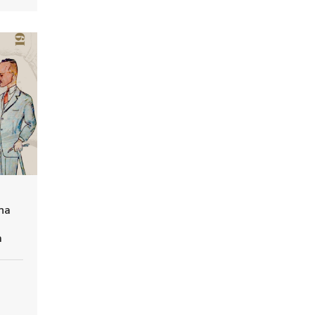
Una
a