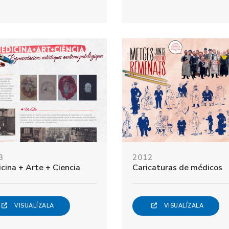
3
2012
cina + Arte + Ciencia
Caricaturas de médicos
VISUALÍZALA
VISUALÍZALA