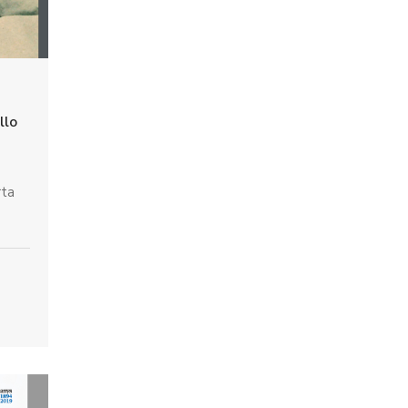
llo
rta