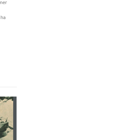
imer
 ha