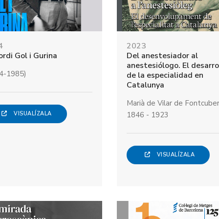
4
2023
Jordi Gol i Gurina
Del anestesiador al
anestesiólogo. El desarro
4-1985)
de la especialidad en
Catalunya
Marià de Vilar de Fontcube
VISUALÍZALA
1846 - 1923
VISUALÍZALA