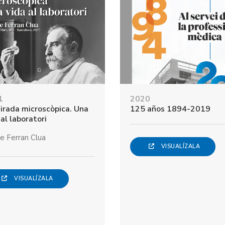
1
2020
irada microscòpica. Una
125 años 1894-2019
 al laboratori
e Ferran Clua
VISUALÍZALA
VISUALÍZALA