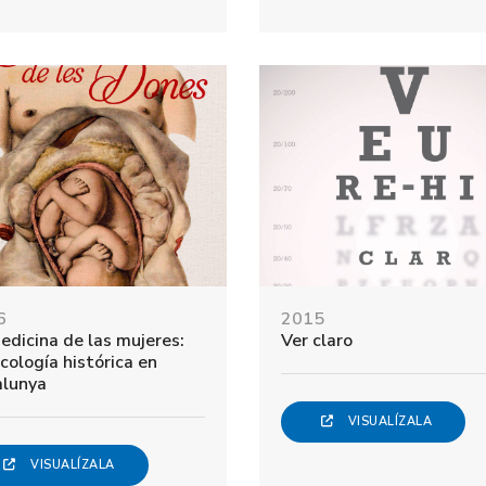
6
2015
edicina de las mujeres:
Ver claro
cología histórica en
alunya
VISUALÍZALA
VISUALÍZALA