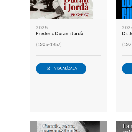
2025
202
Frederic Duran i Jordà
Dr. 
(1905-1957)
(192
VISUALÍZALA