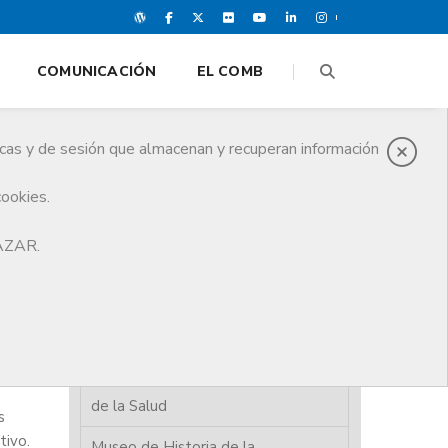
COMUNICACIÓN
EL COMB
icas y de sesión que almacenan y recuperan información
cookies.
HAZAR.
Año conmemorativo
Felicitaciones de Navidad
Exposiciones
Archivo histórico de las Ciencias
de la Salud
s
tivo.
Museo de Historia de la