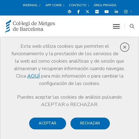
WEBMAIL
APP COMB
CONTACTO
ÁREA PRIVADA
toggle n
Esta web utiliza cookies que permiten el
funcionamiento y la prestación de los servicios de
Responsabildad
la web así como cookies analíticas y de sesión que
Profesional
almacenan y recuperan información cuando navegas.
Clica
AQUÍ
para más información o para cambiar la
Servicios
Ejercicio
Responsabildad Profesional
configuración de las cookies.
Póliza RCP Sociedades Profesionales
Puedes aceptar las cookies de anàlisis pulsando
ACEPTAR o RECHAZAR.
Póliza RCP Sociedades
ACEPTAR
RECHAZAR
Profesionales