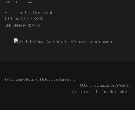
08017 Barcelona
Mail:
col.metges
Telèfono: 93 567 88 88
VER DELEGACIONES
© Col·legi Oficial de Metges de Barcelona
Última actualización:
8/8/2026
Aviso legal
|
Política de Cookies