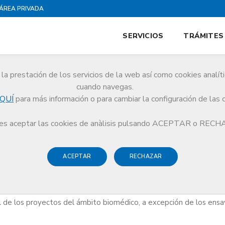
ÁREA PRIVADA
SERVICIOS
TRÁMITES
la prestación de los servicios de la web así como cookies analít
stigación
cuando navegas.
QUÍ
para más información o para cambiar la configuración de las 
gación
s aceptar las cookies de anàlisis pulsando ACEPTAR o REC
ACEPTAR
RECHAZAR
gio de Médicos de Barcelona, constituido en el año 2016, tiene co
yectos de investigación que puedan comportar algún riesgo físico 
al de los proyectos del ámbito biomédico, a excepción de los ens