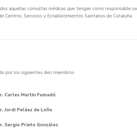
odos aquellas consultas médicas que tengan como responsable san
 de Centros, Servicios y Establecimientos Sanitarios de Cataluña.
ido por los siguientes diez miembros
r. Carles Martin Fumadó
.
Dr. Jordi Peláez de Loño
.
Dr. Sergio Prieto González
.