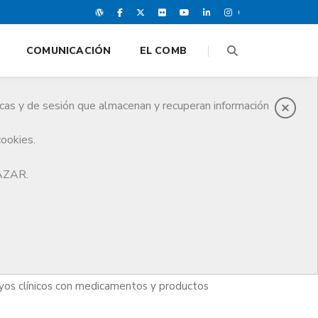
COMUNICACIÓN
EL COMB
icas y de sesión que almacenan y recuperan información
cookies.
HAZAR.
mo misión velar por la seguridad, el bienestar y
o psicológico. Así, desde el CER se hace la
ayos clínicos con medicamentos y productos