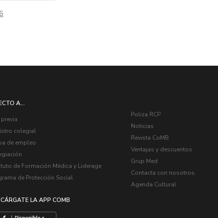
6
ECTO A...
Poliza RCP
 previa
Noticias
stro colegial
Revista CoMB
sa de empleo
Ventajas y descuentos
egiación
Grup Med
ituto de Formación Médica y Liderage
Contacta con nosotros
grama de Protección Social
Agenda Cultural
CÁRGATE LA APP COMB