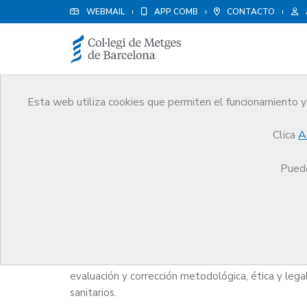
WEBMAIL
APP COMB
CONTACTO
Esta web utiliza cookies que permiten el funcionamiento y 
Comité de Ética de Inve
Clica
A
Servicios
Ejercicio
Comité de Ética de investi
Puede
El Comité de Ética de investigación (CER) del Cole
los derechos de las personas que participan en pro
evaluación y corrección metodológica, ética y leg
sanitarios.