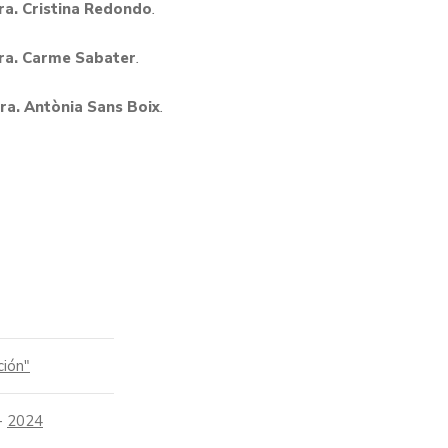
ra. Cristina Redondo
.
ra. Carme Sabater
.
ra. Antònia Sans Boix
.
ción"
-
2024