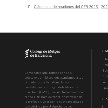
Calendario de reuniones del CER 2025
-
202
DIR
Cita
Regi
Bol
Como colegiado, formas parte del
Col
colectivo de médicos que atendemos a los
Inst
ciudadanos de Barcelona. Juntos
constituimos el Colegio de Médicos de
Pro
Barcelona (CoMB), una institución fundada
el año 1894 para defender los intereses de
DES
la profesión, velar por la buena práctica de
la medicina y por el derecho de las