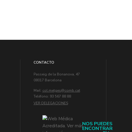
CONTACTO
Passeig de la Bonanova, 47
08017 Barcelona
Mail:
col.metges
Telèfono: 93 567 88 88
VER DELEGACIONES
NOS PUEDES
ENCONTRAR