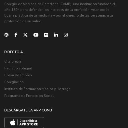
Colegio de Médicos de Barcelona (CoMB), una institución fundada el
año 1894 para defender los intereses de la profesión, velar por la
buena práctica de la medicina y por el derecho de las personas a la
protección de su salud.
DIRECTO A...
Cita previa
Registro colegial
Bolsa de empleo
Colegiación
Instituto de Formación Médica y Liderage
Programa de Protección Social
DESCÁRGATE LA APP COMB