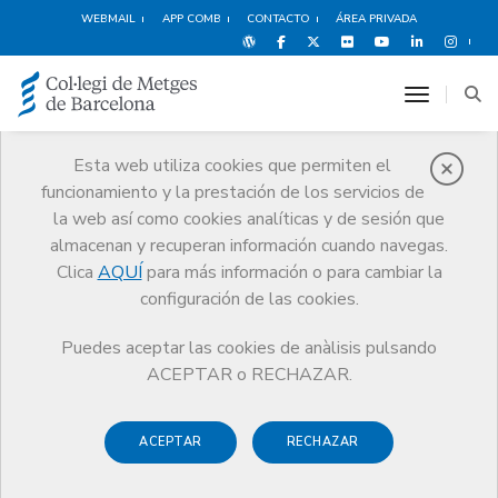
WEBMAIL
APP COMB
CONTACTO
ÁREA PRIVADA
toggle n
Esta web utiliza cookies que permiten el
funcionamiento y la prestación de los servicios de
Agenda
la web así como cookies analíticas y de sesión que
Comunicación
Agenda
Calendario de actos
almacenan y recuperan información cuando navegas.
Clica
AQUÍ
para más información o para cambiar la
configuración de las cookies.
Puedes aceptar las cookies de anàlisis pulsando
ACEPTAR o RECHAZAR.
Calendario de actos
Actividades del mes
ACEPTAR
RECHAZAR