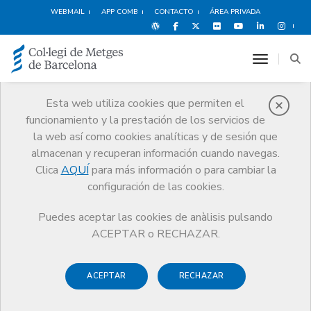
WEBMAIL
APP COMB
CONTACTO
ÁREA PRIVADA
toggle n
Esta web utiliza cookies que permiten el
funcionamiento y la prestación de los servicios de
Sala de prensa
la web así como cookies analíticas y de sesión que
Comunicación
Sala de prensa
Notes de premsa
almacenan y recuperan información cuando navegas.
Clica
AQUÍ
para más información o para cambiar la
configuración de las cookies.
Puedes aceptar las cookies de anàlisis pulsando
Notes de premsa
ACEPTAR o RECHAZAR.
El Departament de Comunicació del Col·legi de Metges
ACEPTAR
RECHAZAR
de Barcelona gestiona les relacions amb els mitjans de
comunicació i difon els diferents comunicats