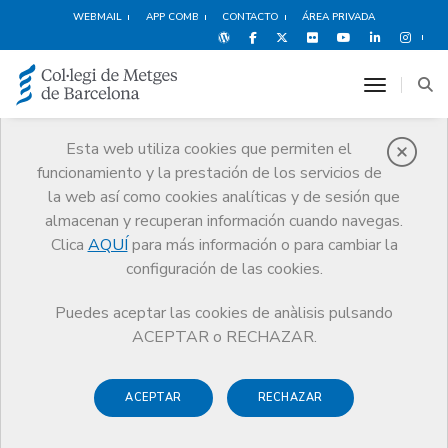
WEBMAIL
APP COMB
CONTACTO
ÁREA PRIVADA
toggle n
Esta web utiliza cookies que permiten el
funcionamiento y la prestación de los servicios de
Publicaciones
la web así como cookies analíticas y de sesión que
Comunicación
Publicaciones
Revista COMB
almacenan y recuperan información cuando navegas.
Clica
AQUÍ
para más información o para cambiar la
configuración de las cookies.
Puedes aceptar las cookies de anàlisis pulsando
Revista COMB
ACEPTAR o RECHAZAR.
La
Revista COMB
se edita de manera cuatrimestral y se
ACEPTAR
RECHAZAR
envía en formato papel a todos los médicos colegiados o
sólo en formato
online
, si así se solicita. Puedes dirigir tu