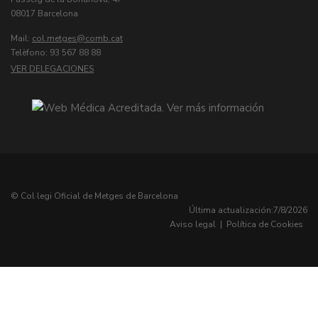
08017 Barcelona
Mail:
col.metges
Telèfono: 93 567 88 88
VER DELEGACIONES
© Col·legi Oficial de Metges de Barcelona
Última actualización:
7/8/2026
Aviso legal
|
Política de Cookies