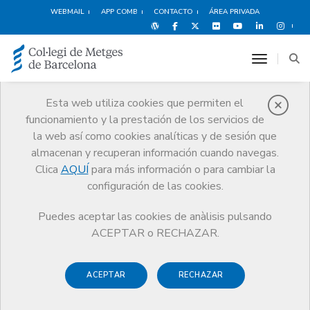
WEBMAIL
APP COMB
CONTACTO
ÁREA PRIVADA
toggle n
Esta web utiliza cookies que permiten el
funcionamiento y la prestación de los servicios de
Historia
la web así como cookies analíticas y de sesión que
El CoMB
Historia
Museo de Historia de la Medicina de Cataluña
almacenan y recuperan información cuando navegas.
Clica
AQUÍ
para más información o para cambiar la
configuración de las cookies.
Puedes aceptar las cookies de anàlisis pulsando
ACEPTAR o RECHAZAR.
Museo de Historia de la
Medicina de Cataluña
ACEPTAR
RECHAZAR
El
Museo de Historia de la Medicina de Cataluña