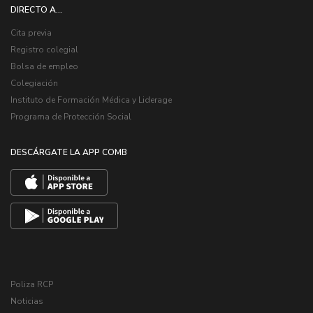
DIRECTO A...
Cita previa
Registro colegial
Bolsa de empleo
Colegiación
Instituto de Formación Médica y Liderage
Programa de Protección Social
DESCÁRGATE LA APP COMB
Poliza RCP
Noticias