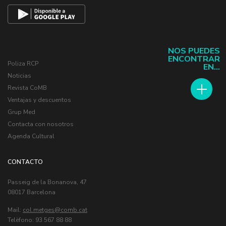
NOS PUEDES
ENCONTRAR
Poliza RCP
EN...
Noticias
Revista CoMB
Ventajas y descuentos
Grup Med
Contacta con nosotros
Agenda Cultural
CONTACTO
Passeig de la Bonanova, 47
08017 Barcelona
Mail:
col.metges
Telèfono: 93 567 88 88