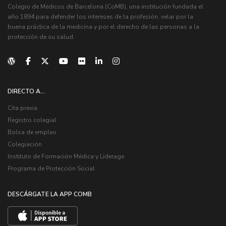
Colegio de Médicos de Barcelona (CoMB), una institución fundada el
año 1894 para defender los intereses de la profesión, velar por la
buena práctica de la medicina y por el derecho de las personas a la
protección de su salud.
DIRECTO A...
Cita previa
Registro colegial
Bolsa de empleo
Colegiación
Instituto de Formación Médica y Liderage
Programa de Protección Social
DESCÁRGATE LA APP COMB