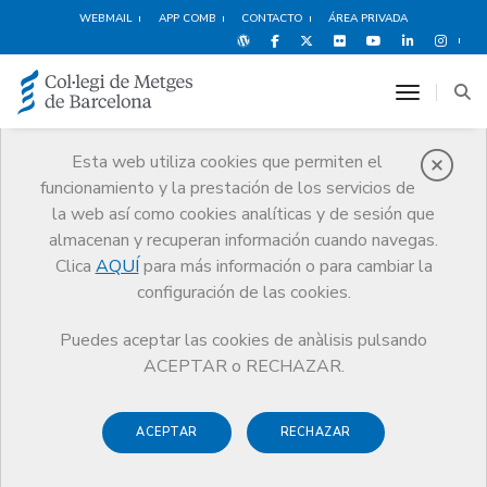
WEBMAIL
APP COMB
CONTACTO
ÁREA PRIVADA
toggle n
Esta web utiliza cookies que permiten el
funcionamiento y la prestación de los servicios de
MIR
la web así como cookies analíticas y de sesión que
Servicios
Orientación Profesional
MIR
almacenan y recuperan información cuando navegas.
Después del MIR: orientación profesional
Clica
AQUÍ
para más información o para cambiar la
configuración de las cookies.
Puedes aceptar las cookies de anàlisis pulsando
ACEPTAR o RECHAZAR.
Después del MIR:
orientación profesional
ACEPTAR
RECHAZAR