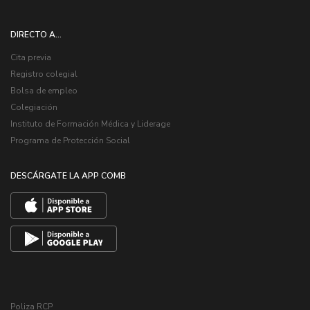
DIRECTO A...
Cita previa
Registro colegial
Bolsa de empleo
Colegiación
Instituto de Formación Médica y Liderage
Programa de Protección Social
DESCÁRGATE LA APP COMB
Poliza RCP