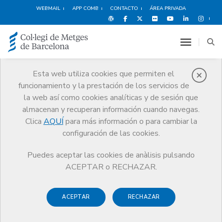
WEBMAIL
APP COMB
CONTACTO
ÁREA PRIVADA
toggle n
Esta web utiliza cookies que permiten el
funcionamiento y la prestación de los servicios de
Quiénes somos
la web así como cookies analíticas y de sesión que
El CoMB
Quiénes somos
Secciones colegiales
almacenan y recuperan información cuando navegas.
Médicos MIR y Médicos Jóvenes
Clica
AQUÍ
para más información o para cambiar la
configuración de las cookies.
Puedes aceptar las cookies de anàlisis pulsando
ACEPTAR o RECHAZAR.
Secciones colegiales
Médicos MIR y Médicos
ACEPTAR
RECHAZAR
Jóvenes